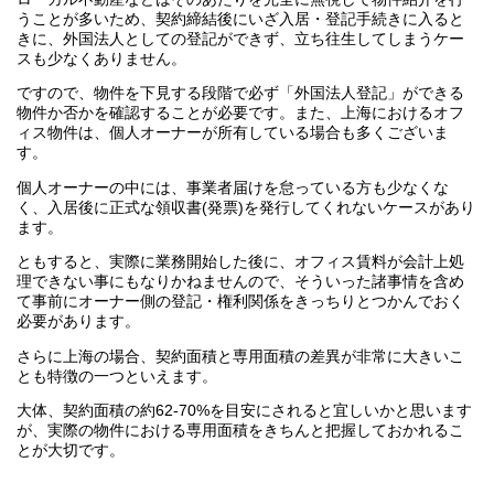
うことが多いため、契約締結後にいざ入居・登記手続きに入ると
きに、外国法人としての登記ができず、立ち往生してしまうケー
スも少なくありません。
ですので、物件を下見する段階で必ず「外国法人登記」ができる
物件か否かを確認することが必要です。また、上海におけるオフ
ィス物件は、個人オーナーが所有している場合も多くございま
す。
個人オーナーの中には、事業者届けを怠っている方も少なくな
く、入居後に正式な領収書(発票)を発行してくれないケースがあり
ます。
ともすると、実際に業務開始した後に、オフィス賃料が会計上処
理できない事にもなりかねませんので、そういった諸事情を含め
て事前にオーナー側の登記・権利関係をきっちりとつかんでおく
必要があります。
さらに上海の場合、契約面積と専用面積の差異が非常に大きいこ
とも特徴の一つといえます。
大体、契約面積の約62-70%を目安にされると宜しいかと思います
が、実際の物件における専用面積をきちんと把握しておかれるこ
とが大切です。