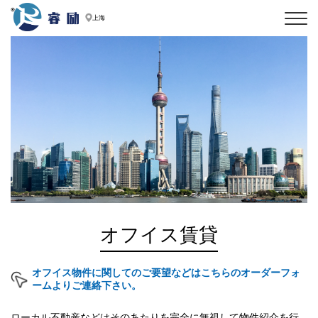
上海
ホーム
業務紹介
業界ニュース
会社情報
Q&A
CN
お問い合わせ
021-31029201
オフイス賃貸
定休日：水曜日、日曜日と国の規定の祝日
0086-2151113981
日本から（固定電話）の場合は、
+86-2151113981
日本から（携帯電話）の場合は、
オフイス物件に関してのご要望などはこちらのオーダーフォ
ームよりご連絡下さい。
ローカル不動産などはそのあたりを完全に無視して物件紹介を行